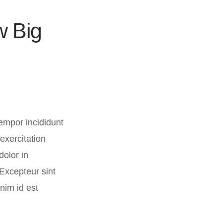
w Big
empor incididunt
exercitation
dolor in
 Excepteur sint
anim id est