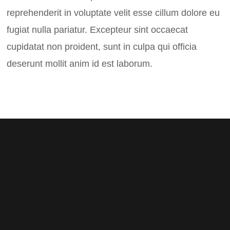
reprehenderit in voluptate velit esse cillum dolore eu
fugiat nulla pariatur. Excepteur sint occaecat
cupidatat non proident, sunt in culpa qui officia
deserunt mollit anim id est laborum.