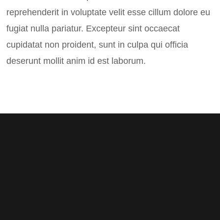
reprehenderit in voluptate velit esse cillum dolore eu
fugiat nulla pariatur. Excepteur sint occaecat
cupidatat non proident, sunt in culpa qui officia
deserunt mollit anim id est laborum.